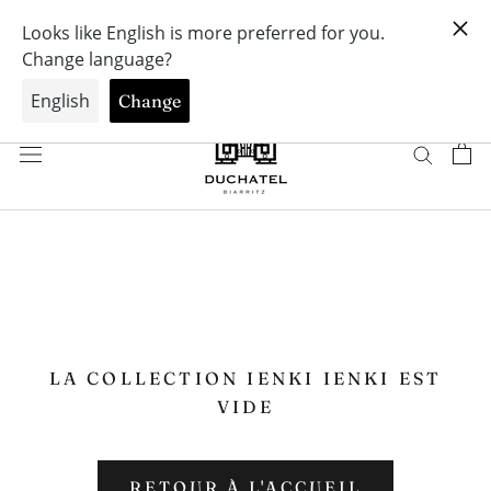
Aller
FERMETURE DE LA BOUTIQUE DUCHATEL /
au
BIARRITZ, STAY TUNED & SEE YOU SOON FOR
MORE ADVENTURES!!! 😉❤️
contenu
LA COLLECTION IENKI IENKI EST
VIDE
RETOUR À L'ACCUEIL